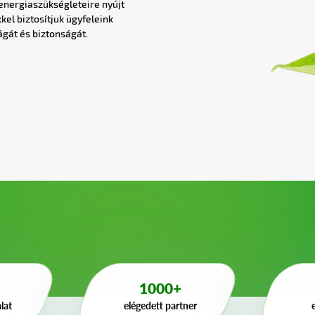
 energiaszükségleteire nyújt
el biztosítjuk ügyfeleink
gát és biztonságát.
1000+
lat
elégedett partner