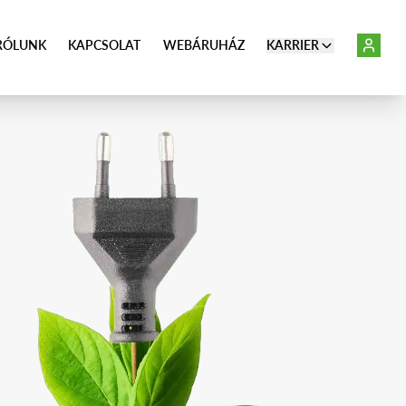
RÓLUNK
KAPCSOLAT
WEBÁRUHÁZ
KARRIER
ÜZLETI SZOLGÁLTATÁSAINK
KISFESZÜLTSÉG (KIF)
KÖZÉPFESZÜLTSÉG (KÖF)
E-MOBILITÁS (EMOBILITY)
MEGÚJULÓ ENERGIA