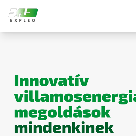
LAKOSSÁGI SZOLGÁLTATÁSA
KARRIER
KISFESZÜLTSÉG (KIF)
NYITOTT POZÍCIÓINK
E-MOBILITÁS (EMOBILITY)
MEGÚJULÓ ENERGIA
Innovatív
villamosenergi
megoldások
mindenkinek