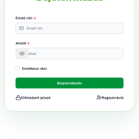
Email cím
Jelszó
Emlékezz rám
Bejelentkezés
Elfelejtett jelszó
Regisztráció