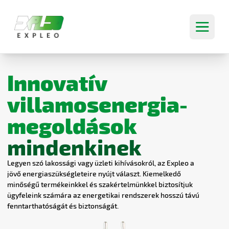
Open mai
FŐOLDAL
SZOLGÁLTATÁSAINK
Innovatív
BLOG
LAKOSSÁGI
RÓLUNK
KAPCSOLAT
villamosenergia-
LAKOSSÁGI - KISFESZÜLTSÉG
WEBÁRUHÁZ
KARRIER
LAKOSSÁGI - ELEKTROMOBILITÁS
BEJELENTKEZÉS
megoldások
REGISZTRÁCIÓ
LAKOSSÁGI - MEGÚJULÓ ENERGIA
mindenkinek
ÜZLETI
ÜZLETI - KISFESZÜLTSÉG
Legyen szó lakossági vagy üzleti kihívásokról, az Expleo a
ÜZLETI - KÖZÉPFESZÜLTSÉG
jövő energiaszükségleteire nyújt választ. Kiemelkedő
minőségű termékeinkkel és szakértelmünkkel biztosítjuk
ÜZLETI - ELEKTROMOBILITÁS
ügyfeleink számára az energetikai rendszerek hosszú távú
ÜZLETI - MEGÚJULÓ ENERGIA
fenntarthatóságát és biztonságát.
NKT